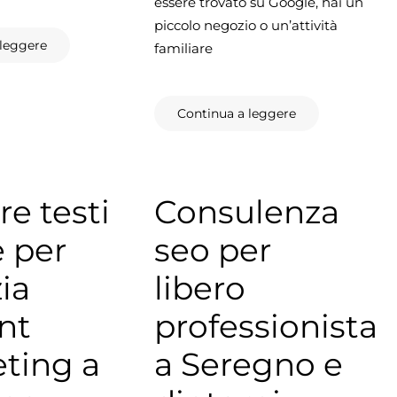
essere trovato su Google, hai un
piccolo negozio o un’attività
 leggere
familiare
Continua a leggere
re testi
Consulenza
e per
seo per
ia
libero
nt
professionista
ting a
a Seregno e