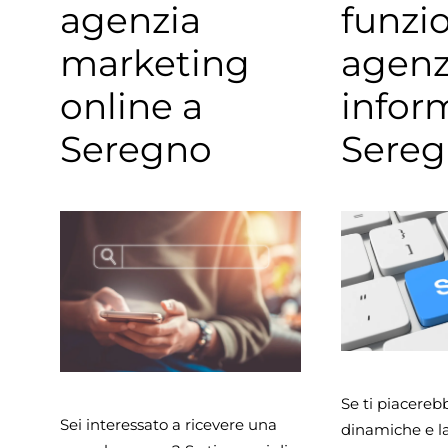
agenzia
funzi
marketing
agenz
online a
infor
Seregno
Sere
Se ti piacereb
Sei interessato a ricevere una
dinamiche e l