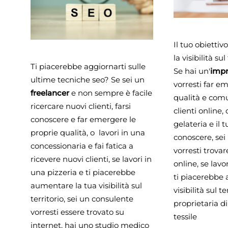
Il tuo obietti
la visibilità su
Ti piacerebbe aggiornarti sulle
Se hai un'
impr
ultime tecniche seo? Se sei un
vorresti far e
freelancer
e non sempre è facile
qualità e comu
ricercare nuovi clienti, farsi
clienti online,
conoscere e far emergere le
gelateria e il t
proprie qualità, o lavori in una
conoscere, sei
concessionaria e fai fatica a
vorresti trovar
ricevere nuovi clienti, se lavori in
online, se lavo
una pizzeria e ti piacerebbe
ti piacerebbe
aumentare la tua visibilità sul
visibilità sul te
territorio, sei un consulente
proprietaria d
vorresti essere trovato su
tessile
internet, hai uno studio medico