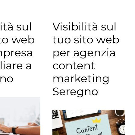
ità sul
Visibilità sul
ito web
tuo sito web
mpresa
per agenzia
iare a
content
gno
marketing
Seregno