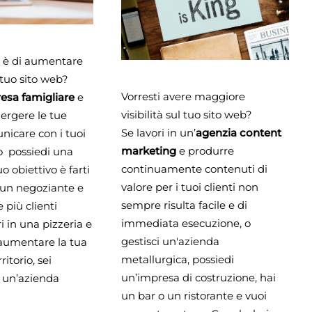
vo è di aumentare
l tuo sito web?
Vorresti avere maggiore
esa famigliare
e
visibilità sul tuo sito web?
mergere le tue
Se lavori in un’
agenzia content
nicare con i tuoi
marketing
e produrre
 o possiedi una
continuamente contenuti di
uo obiettivo è farti
valore per i tuoi clienti non
 un negoziante e
sempre risulta facile e di
e più clienti
immediata esecuzione, o
ri in una pizzeria e
gestisci un'azienda
 aumentare la tua
metallurgica, possiedi
rritorio, sei
un’impresa di costruzione, hai
i un’azienda
un bar o un ristorante e vuoi