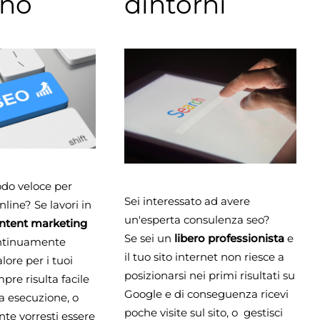
gno
dintorni
odo veloce per
Sei interessato ad avere
online? Se lavori in
un'esperta consulenza seo?
ntent marketing
Se sei un
libero professionista
e
ontinuamente
il tuo sito internet non riesce a
lore per i tuoi
posizionarsi nei primi risultati su
pre risulta facile
Google e di conseguenza ricevi
a esecuzione, o
poche visite sul sito, o gestisci
nte vorresti essere