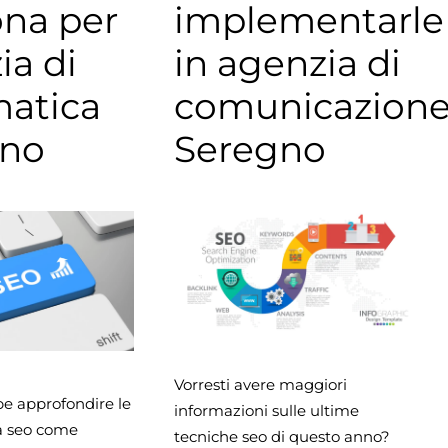
ona per
implementarle
ia di
in agenzia di
matica
comunicazion
gno
Seregno
Vorresti avere maggiori
be approfondire le
informazioni sulle ultime
a seo come
tecniche seo di questo anno?