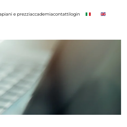
a
piani e prezzi
accademia
contatti
login