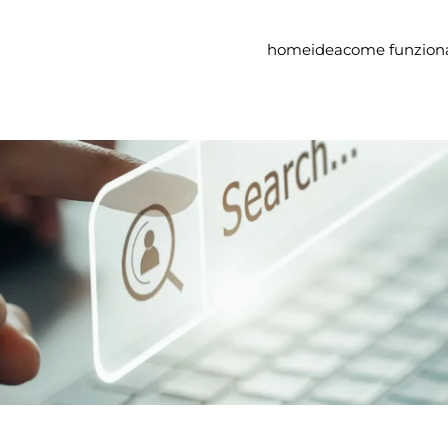
home
idea
come funzion