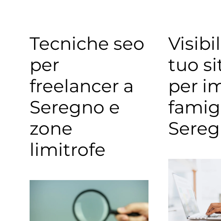
Tecniche seo
Visibil
per
tuo s
freelancer a
per i
Seregno e
famigl
zone
Sere
limitrofe