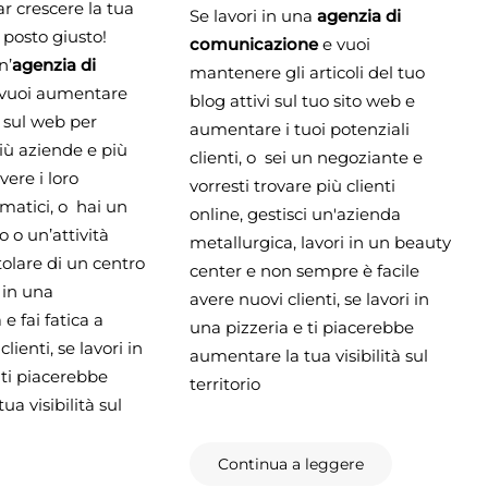
ar crescere la tua
Se lavori in una
agenzia di
l posto giusto!
comunicazione
e vuoi
n’
agenzia di
mantenere gli articoli del tuo
vuoi aumentare
blog attivi sul tuo sito web e
tà sul web per
aumentare i tuoi potenziali
iù aziende e più
clienti, o sei un negoziante e
vere i loro
vorresti trovare più clienti
matici, o hai un
online, gestisci un'azienda
 o un’attività
metallurgica, lavori in un beauty
itolare di un centro
center e non sempre è facile
i in una
avere nuovi clienti, se lavori in
e fai fatica a
una pizzeria e ti piacerebbe
lienti, se lavori in
aumentare la tua visibilità sul
 ti piacerebbe
territorio
a visibilità sul
Continua a leggere