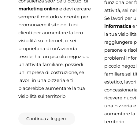
consulenza seo? Se ti occupi di
funziona per f
marketing online
e devi cercare
attività, sei ne
sempre il metodo vincente per
Se lavori per u
promuovere il sito dei tuoi
informatica
e 
clienti per aumentare la loro
la tua visibili
visibilità su internet, o sei
raggiungere p
proprietaria di un’azienda
persone e risol
tessile, hai un piccolo negozio o
problemi infor
un’attività familiare, possiedi
piccolo negozio
un’impresa di costruzione, se
familiare,sei t
lavori in una pizzeria e ti
estetico, lavor
piacerebbe aumentare la tua
concessionaria 
visibilità sul territorio
ricevere nuovi c
una pizzeria e
aumentare la tu
Continua a leggere
territorio