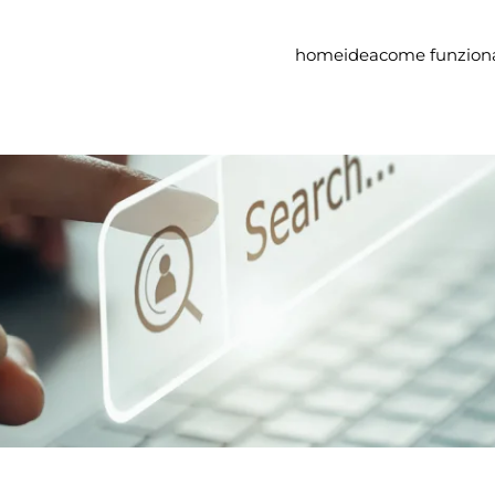
home
idea
come funzion