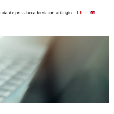
a
piani e prezzi
accademia
contatti
login